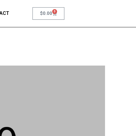
0
ACT
$
0.00