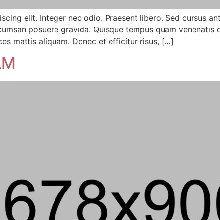
scing elit. Integer nec odio. Praesent libero. Sed cursus a
 accumsan posuere gravida. Quisque tempus quam venenatis di
ces mattis aliquam. Donec et efficitur risus, […]
AM