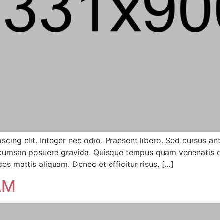
scing elit. Integer nec odio. Praesent libero. Sed cursus a
 accumsan posuere gravida. Quisque tempus quam venenatis di
ces mattis aliquam. Donec et efficitur risus, […]
AM