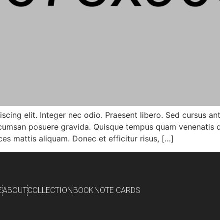
scing elit. Integer nec odio. Praesent libero. Sed cursus a
 accumsan posuere gravida. Quisque tempus quam venenatis di
ces mattis aliquam. Donec et efficitur risus, […]
E
ABOUT
COLLECTION
BOOK
NOTE CARDS